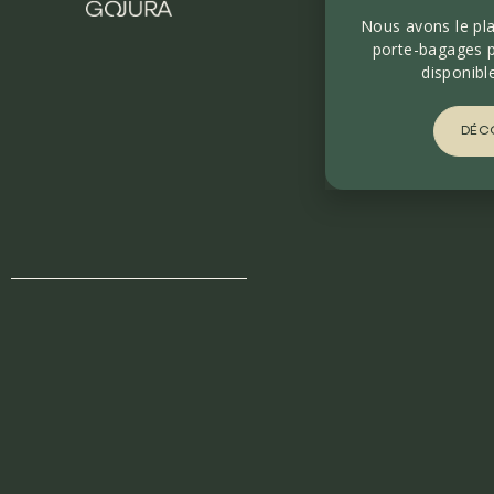
Nous avons le pla
porte-bagages p
disponible
DÉCO