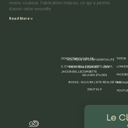
moins couteux. Fabrication maison, ce qui a permis
d’avoir cette nouvelle
Read More »
CONTACT@GOJURA.FR
TIKTOK
POLITIQUE DE CONFIDENTIALITÉ
3, CHEMIN BELLECOMBETTE, 73000,
LINKED
MENTIONS LÉGALES
CGV
JACOB-BELLECOMBETTE
FACEB
GOJURA ETUDES
© 2025 - GOJURA | SITE RÉALISÉ PAR
INSTA
DIGIT'ALP
YOUTU
Le C